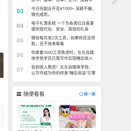
台
今日份副业开花#1000+ 深耕不辍，
03
微光成炬。
电子礼簿系统 一个为各类红白喜事
04
提供现代化、安全、高效的礼金
（份子钱）管理解决方案
微信每月发2次工资，如果你还没领
05
取，还不快来看看
你拿着3000工资焦虑时，左左自媒
06
体学苑学员已靠写作实现睡后收入
告别收入焦虑！左左自媒体学苑：
07
让写作成为你的终身“睡后收益”引擎
随便看看
换一换