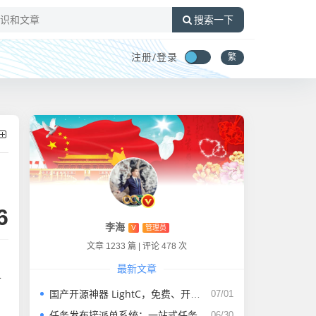
搜索一下
注册/
登录
繁
6
李海
V
管理员
文章 1233 篇
|
评论 478 次
最新文章
市
国产开源神器 LightC，免费、开源、干净且强大的C盘清理工具
07/01
任务发布接派单系统：一站式任务发布、接单、派单、交付、结算平台
06/30