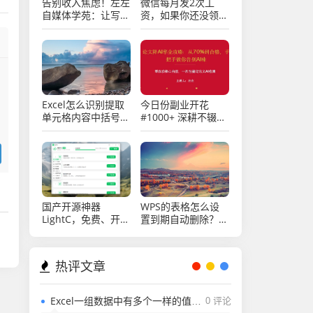
告别收入焦虑！左左
微信每月发2次工
自媒体学苑：让写作
资，如果你还没领
成为你的终身“睡后
取，还不快来看看
收益”引擎
Excel怎么识别提取
今日份副业开花
单元格内容中括号内
#1000+ 深耕不辍，
的字符？
微光成炬。
国产开源神器
WPS的表格怎么设
LightC，免费、开
置到期自动删除？
源、干净且强大的C
Excel表格怎么设置
盘清理工具
到期自动删除？
热评文章
Excel一组数据中有多个一样的值，用rank函数排名怎么能排出不一样的值？
0 评论