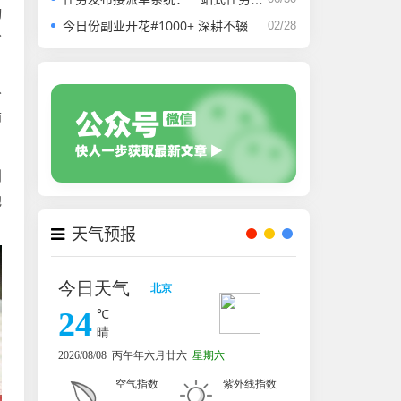
动
今日份副业开花#1000+ 深耕不辍，微光成炬。
02/28
分
分
师
划
他
天气预报