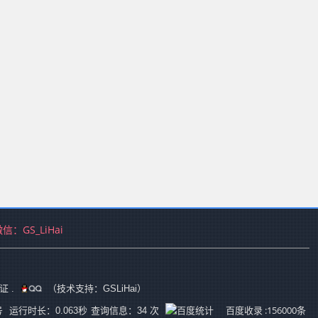
微信：
GS_LiHai
证
.
（技术支持：GSLiHai）
号
百度收录 :156000条
运行时长：0.063秒
查询信息：34 次