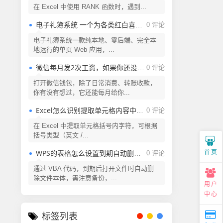
在 Excel 中使用 RANK 函数时，遇到...
电子礼簿系统 一个为各类红白喜事提供现代化、安全、高效的礼金（份子钱）管理解决方案
0 评论
电子礼簿系统一款纯本地、零后端、完全本
地运行的单页 Web 应用，...
微信每月发2次工资，如果你还没领取，还不快来看看
0 评论
打开微信钱包，除了日常消费、转账收款，
你有没有想过，它还能每月给你...
Excel怎么识别提取单元格内容中括号内的字符？
0 评论
在 Excel 中提取单元格括号内字符，可根据
括号类型（英文 /...
首页
WPS的表格怎么设置到期自动删除？Excel表格怎么设置到期自动删除？
0 评论
通过 VBA 代码，到期后打开文件时自动删
除文件本体，需注意备份，...
用户
中心
标签列表