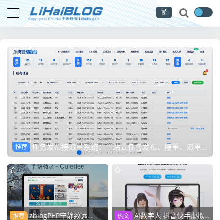
繁
任务发布接派单系统：一站式任务发布、接单、派单、
推荐
交付、结算平台
zblogPHP宁静致远
AI数字人 抖音快手虚拟
推荐
热文