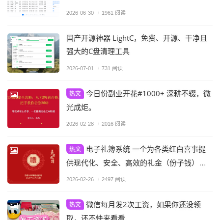
2026-06-30
/
1961 阅读
国产开源神器 LightC，免费、开源、干净且
强大的C盘清理工具
2026-07-01
/
731 阅读
今日份副业开花#1000+ 深耕不辍，微
热文
光成炬。
2026-02-28
/
2016 阅读
电子礼簿系统 一个为各类红白喜事提
热文
供现代化、安全、高效的礼金（份子钱）管
理解决方案
2026-02-26
/
2497 阅读
微信每月发2次工资，如果你还没领
热文
取，还不快来看看