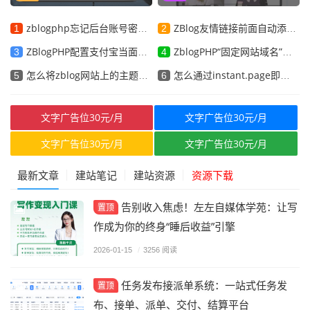
(Quietlee)自媒体博客主题模板
主播 免费虚拟直播人物软件
zblogphp忘记后台账号密码怎么办？密码找回工具
ZBlog友情链接前面自动添加favicon.ico小图标
1
2
ZBlogPHP配置支付宝当面付，实现免登录支付教程
ZblogPHP“固定网站域名”按钮不见了怎么办？
3
4
怎么将zblog网站上的主题或插件导出成zba格式
怎么通过instant.page即时页面预加载提升网站访问速度
5
6
文字广告位30元/月
文字广告位30元/月
文字广告位30元/月
文字广告位30元/月
最新文章
建站笔记
建站资源
资源下载
告别收入焦虑！左左自媒体学苑：让写
置顶
作成为你的终身“睡后收益”引擎
2026-01-15
/
3256 阅读
任务发布接派单系统：一站式任务发
置顶
布、接单、派单、交付、结算平台