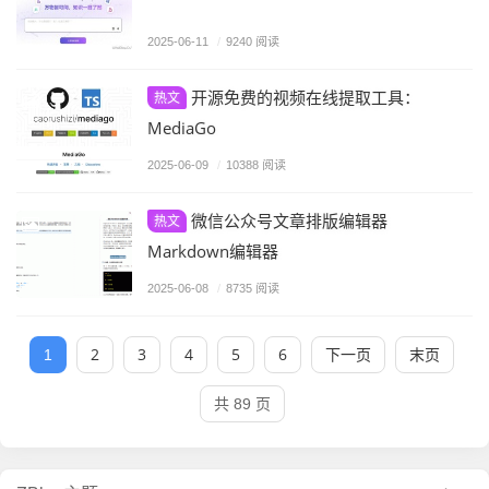
2025-06-11
/
9240 阅读
开源免费的视频在线提取工具：
热文
MediaGo
2025-06-09
/
10388 阅读
微信公众号文章排版编辑器
热文
Markdown编辑器
2025-06-08
/
8735 阅读
2
3
4
5
6
下一页
末页
1
共 89 页