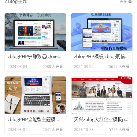
ZBlog主题
更多
zblogPHP宁静致远(Quietlee)自媒体博客主题模板
zblogPHP模板,zblog明信片主题模板cardslee
2024-03-04
9530 人在看
2024-03-02
5615 人在看
zblogPHP全能型主题模板希望（Hopelee）
天兴zblog大红企业模板php版,zblog主题模板下载
2024-03-01
5041 人在看
2023-10-28
5717 人在看