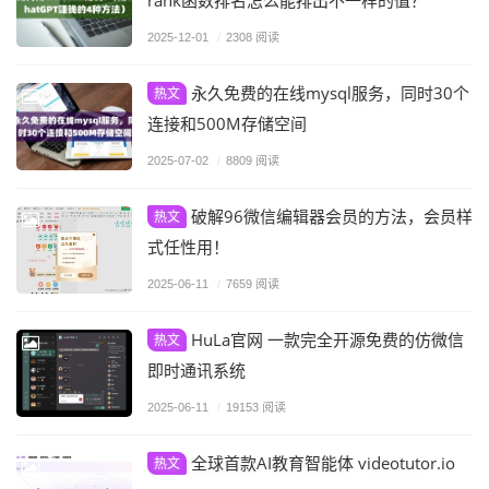
2025-12-01
/
2308 阅读
永久免费的在线mysql服务，同时30个
热文
连接和500M存储空间
2025-07-02
/
8809 阅读
破解96微信编辑器会员的方法，会员样
热文
式任性用！
2025-06-11
/
7659 阅读
HuLa官网 一款完全开源免费的仿微信
热文
即时通讯系统
2025-06-11
/
19153 阅读
全球首款AI教育智能体 videotutor.io
热文