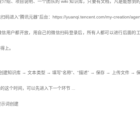
绍、项目说明、一个团队的 wiki 知识库，只要有文档，凡是能想到
”后台：https://yuanqi.tencent.com/my-creation/age
有微信用户都开放，用自己的微信扫码登录后，所有人都可以进行后面的
用得上。
识库 → 文本类型 → 填写“名称”、“描述” → 保存 → 上传文件 → 
这个时间，可以先进入下一个环节 ...
提示词创建