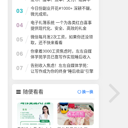
台
今日份副业开花#1000+ 深耕不辍，
03
微光成炬。
电子礼簿系统 一个为各类红白喜事
04
提供现代化、安全、高效的礼金
（份子钱）管理解决方案
微信每月发2次工资，如果你还没领
05
取，还不快来看看
你拿着3000工资焦虑时，左左自媒
06
体学苑学员已靠写作实现睡后收入
告别收入焦虑！左左自媒体学苑：
07
让写作成为你的终身“睡后收益”引擎
随便看看
换一换