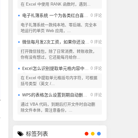
在 Excel 中使用 RANK 函数时，遇到...
电子礼簿系统 一个为各类红白喜事提供现代化、安全、高效的礼金（份子钱）管理解决方案
0 评论
电子礼簿系统一款纯本地、零后端、完全本
地运行的单页 Web 应用，...
微信每月发2次工资，如果你还没领取，还不快来看看
0 评论
打开微信钱包，除了日常消费、转账收款，
你有没有想过，它还能每月给你...
Excel怎么识别提取单元格内容中括号内的字符？
0 评论
在 Excel 中提取单元格括号内字符，可根据
括号类型（英文 /...
WPS的表格怎么设置到期自动删除？Excel表格怎么设置到期自动删除？
0 评论
通过 VBA 代码，到期后打开文件时自动删
除文件本体，需注意备份，...
可
标签列表