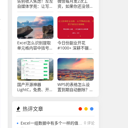
告别收入焦虑！左左
微信每月发2次工
自媒体学苑：让写作
资，如果你还没领
成为你的终身“睡后
取，还不快来看看
收益”引擎
界
Excel怎么识别提取
今日份副业开花
单元格内容中括号内
#1000+ 深耕不辍，
的字符？
微光成炬。
国产开源神器
WPS的表格怎么设
LightC，免费、开
置到期自动删除？
源、干净且强大的C
Excel表格怎么设置
盘清理工具
到期自动删除？
热评文章
Excel一组数据中有多个一样的值，用rank函数排名怎么能排出不一样的值？
0 评论