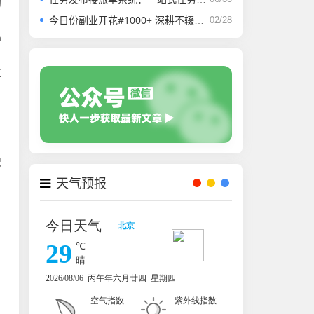
的
今日份副业开花#1000+ 深耕不辍，微光成炬。
02/28
n
工
保
天气预报