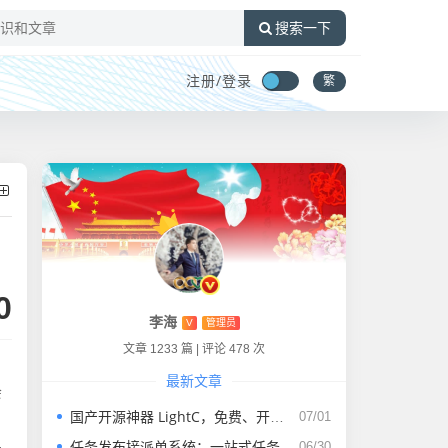
搜索一下
注册/
登录
繁
0
李海
V
管理员
文章 1233 篇
|
评论 478 次
最新文章
会
国产开源神器 LightC，免费、开源、干净且强大的C盘清理工具
07/01
任务发布接派单系统：一站式任务发布、接单、派单、交付、结算平台
06/30