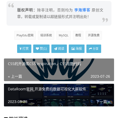
李海博客
版权声明：
除非注明，否则均为
原创文
章，转载或复制请以超链接形式并注明出处！
PlayEdu官网
培训系统
MySQL
教程
开源免费
打赏
阅读
海报
赞(
1
)
分享
CSS的开源库CSS Inspiration，CSS炫酷代码
« 上一篇
2023-07-26
​DataRoom官网 开源免费的数据可视化大屏软件
2023-08-28
下一篇 »