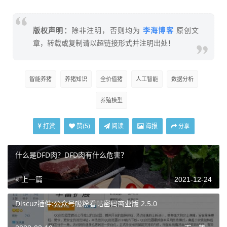
李海博客
版权声明：
除非注明，否则均为
原创文
章，转载或复制请以超链接形式并注明出处！
智能养猪
养猪知识
全价值猪
人工智能
数据分析
养殖模型
打赏
阅读
海报
赞(
5
)
分享
什么是DFD肉？DFD肉有什么危害？
« 上一篇
2021-12-24
Discuz插件:公众号吸粉看帖密码商业版 2.5.0