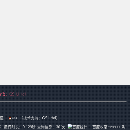
微信：
GS_LiHai
证
.
（技术支持：GSLiHai）
号
百度收录 :156000条
运行时长：0.129秒
查询信息：36 次