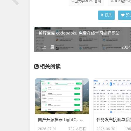
中国大学MOOC官网
MOOC是什么
打赏
赞(
编程宝库 codebaoku 免费在线学习编程网站
« 上一篇
2024
相关阅读
国产开源神器 LightC，免费、开源、干净且强大的C盘清理工具
2026-07-01
732 人在看
2026-06-30
19