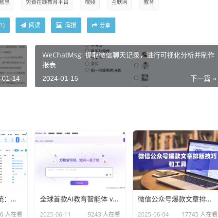
意思
免费在线教育平台
视频
互联网
教育
阅读
海报
1
)
分享
WeChatMsg: 提取微信聊天记录，进行可视化分析并制作
报表
-01-14
2024-01-15
下一篇 »
任务发布接派单系统：一站式任务发布、接单、派单、交付、结算平台
全球首款AI教育智能体 videotutor.io
微信公众号爆款文章排版技巧和工具
66 人在看
2025-06-11
9243 人在看
2025-06-04
17745 人在看