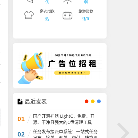
环
证
过
市
教
磊
最近发表
国产开源神器 LightC，免费、开
01
源、干净且强大的C盘清理工具
任务发布接派单系统：一站式任务
02
发布、接单、派单、交付、结算平