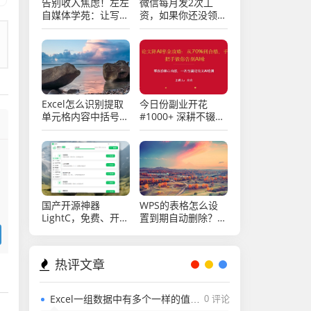
告别收入焦虑！左左
微信每月发2次工
自媒体学苑：让写作
资，如果你还没领
成为你的终身“睡后
取，还不快来看看
收益”引擎
Excel怎么识别提取
今日份副业开花
单元格内容中括号内
#1000+ 深耕不辍，
的字符？
微光成炬。
国产开源神器
WPS的表格怎么设
LightC，免费、开
置到期自动删除？
源、干净且强大的C
Excel表格怎么设置
盘清理工具
到期自动删除？
热评文章
Excel一组数据中有多个一样的值，用rank函数排名怎么能排出不一样的值？
0 评论