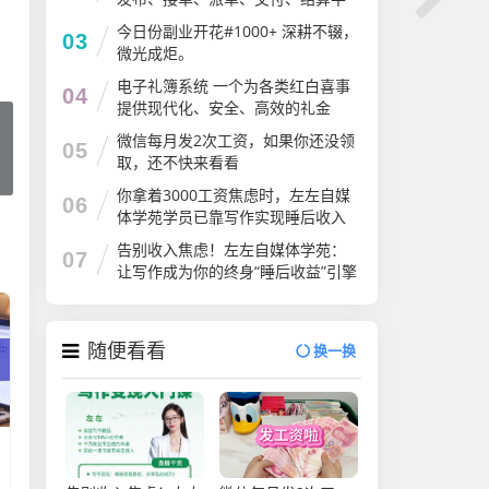
台
今日份副业开花#1000+ 深耕不辍，
03
微光成炬。
电子礼簿系统 一个为各类红白喜事
04
提供现代化、安全、高效的礼金
（份子钱）管理解决方案
微信每月发2次工资，如果你还没领
05
取，还不快来看看
你拿着3000工资焦虑时，左左自媒
06
体学苑学员已靠写作实现睡后收入
告别收入焦虑！左左自媒体学苑：
07
让写作成为你的终身“睡后收益”引擎
随便看看
换一换