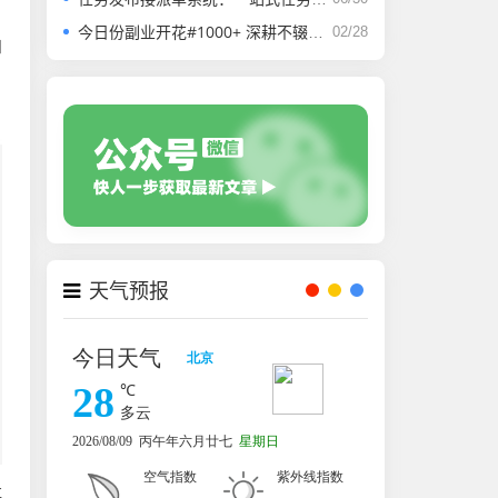
今日份副业开花#1000+ 深耕不辍，微光成炬。
02/28
知
天气预报
社