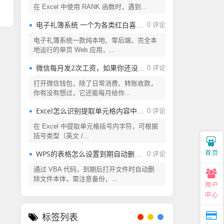
在 Excel 中使用 RANK 函数时，遇到...
电子礼簿系统 一个为各类红白喜事提供现代化、安全、高效的礼金（份子钱）管理解决方案
0 评论
电子礼簿系统一款纯本地、零后端、完全本
地运行的单页 Web 应用，...
微信每月发2次工资，如果你还没领取，还不快来看看
0 评论
打开微信钱包，除了日常消费、转账收款，
你有没有想过，它还能每月给你...
Excel怎么识别提取单元格内容中括号内的字符？
0 评论
在 Excel 中提取单元格括号内字符，可根据
括号类型（英文 /...
首页
WPS的表格怎么设置到期自动删除？Excel表格怎么设置到期自动删除？
0 评论
通过 VBA 代码，到期后打开文件时自动删
除文件本体，需注意备份，...
用户
中心
标签列表