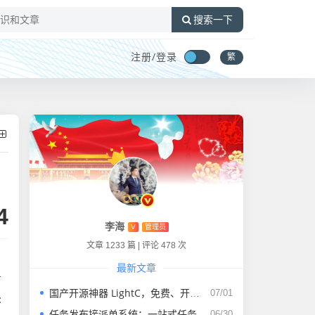
搜索一下
注册/
登录
繁
4
李海
V
管理员
文章 1233 篇
|
评论 478 次
最新文章
育
国产开源神器 LightC，免费、开源、干净且强大的C盘清理工具
07/01
:
任务发布接派单系统：一站式任务发布、接单、派单、交付、结算平台
06/30