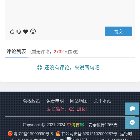
评论列表
（暂无评论，
2732
人围观）
还没有评论，来说两句吧...
隐私政策
免责申明
网站地图
关于本站
站长微信：
GS_LiHai
李
海
博
客
Copyright
2021-2024
. 安全运行
1765
天
陇ICP备15000550号-3
甘公网安备 62012102000287号
运行时