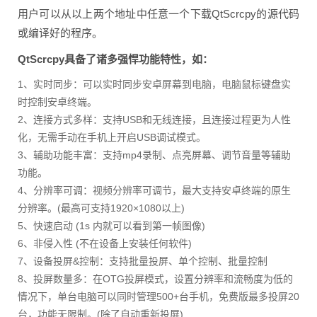
用户可以从以上两个地址中任意一个下载QtScrcpy的源代码
或编译好的程序。
QtScrcpy具备了诸多强悍功能特性，如：
1、实时同步：可以实时同步安卓屏幕到电脑，电脑鼠标键盘实
时控制安卓终端。
2、连接方式多样：支持USB和无线连接，且连接过程更为人性
化，无需手动在手机上开启USB调试模式。
3、辅助功能丰富：支持mp4录制、点亮屏幕、调节音量等辅助
功能。
4、分辨率可调：视频分辨率可调节，最大支持安卓终端的原生
分辨率。(最高可支持1920×1080以上)
5、快速启动 (1s 内就可以看到第一帧图像)
6、非侵入性 (不在设备上安装任何软件)
7、设备投屏&控制：支持批量投屏、单个控制、批量控制
8、投屏数量多：在OTG投屏模式，设置分辨率和流畅度为低的
情况下，单台电脑可以同时管理500+台手机，免费版最多投屏20
台，功能无限制。(除了自动重新投屏)