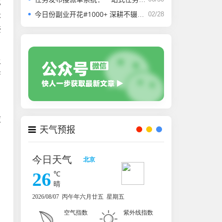
也
今日份副业开花#1000+ 深耕不辍，微光成炬。
02/28
本
接
让
咨
，
应
天气预报