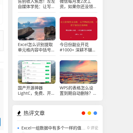
告别收入焦虑！左左
微信每月发2次工
自媒体学苑：让写作
资，如果你还没领
成为你的终身“睡后
取，还不快来看看
收益”引擎
Excel怎么识别提取
今日份副业开花
单元格内容中括号内
#1000+ 深耕不辍，
的字符？
微光成炬。
国产开源神器
WPS的表格怎么设
LightC，免费、开
置到期自动删除？
源、干净且强大的C
Excel表格怎么设置
盘清理工具
到期自动删除？
热评文章
Excel一组数据中有多个一样的值，用rank函数排名怎么能排出不一样的值？
0 评论