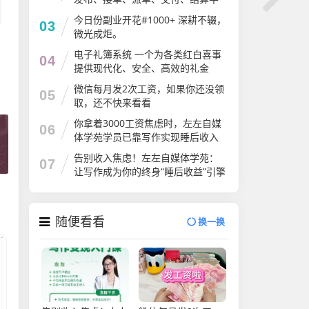
台
今日份副业开花#1000+ 深耕不辍，
03
微光成炬。
电子礼簿系统 一个为各类红白喜事
04
提供现代化、安全、高效的礼金
（份子钱）管理解决方案
微信每月发2次工资，如果你还没领
05
取，还不快来看看
你拿着3000工资焦虑时，左左自媒
06
体学苑学员已靠写作实现睡后收入
告别收入焦虑！左左自媒体学苑：
07
让写作成为你的终身“睡后收益”引擎
随便看看
换一换