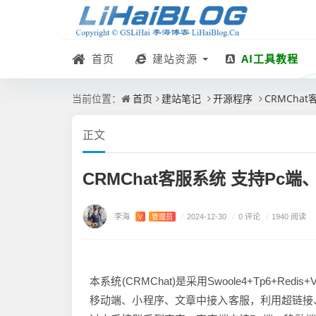
首页
建站资源
AI工具教程
首页
建站笔记
开源程序
CRMCh
当前位置：
正文
CRMChat客服系统 支持P
李海
/
0 评论
V
管理员
/
2024-12-30
/
1940 阅读
本系统(CRMChat)是采用Swoole4+Tp6+R
移动端、小程序、文章中接入客服，利用超链接