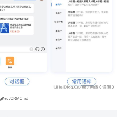
gKeJi/CRMChat