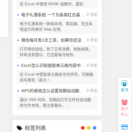
在 Excel 中使用 RANK 函数时，遇到...
电子礼簿系统 一个为各类红白喜事提供现代化、安全、高效的礼金（份子钱）管理解决方案
0 评论
电子礼簿系统一款纯本地、零后端、完全本
地运行的单页 Web 应用，...
微信每月发2次工资，如果你还没领取，还不快来看看
0 评论
打开微信钱包，除了日常消费、转账收款，
你有没有想过，它还能每月给你...
Excel怎么识别提取单元格内容中括号内的字符？
0 评论
在 Excel 中提取单元格括号内字符，可根据
括号类型（英文 /...
首页
WPS的表格怎么设置到期自动删除？Excel表格怎么设置到期自动删除？
0 评论
通过 VBA 代码，到期后打开文件时自动删
除文件本体，需注意备份，...
用户
中心
标签列表