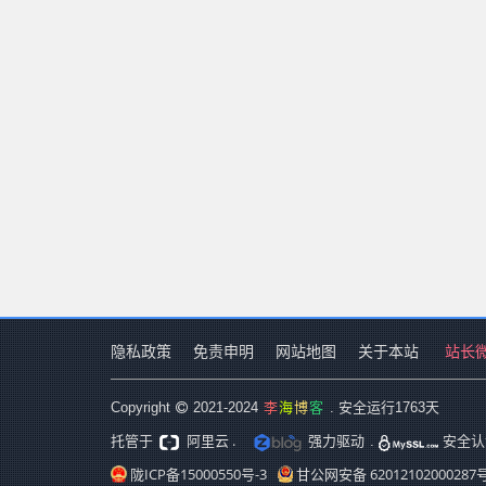
隐私政策
免责申明
网站地图
关于本站
站长
李
海
博
客
Copyright
2021-2024
. 安全运行
1763
天
阿里云 .
强力驱动
托管于
.
安全认
陇ICP备15000550号-3
甘公网安备 62012102000287