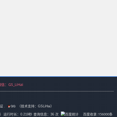
微信：
GS_LiHai
证
.
（技术支持：GSLiHai）
号
百度收录 :156000条
运行时长：0.219秒
查询信息：36 次