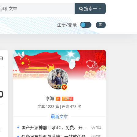
搜索一下
注册/
登录
繁
0
李海
V
管理员
文章 1233 篇
|
评论 478 次
最新文章
、
国产开源神器 LightC，免费、开源、干净且强大的C盘清理工具
07/01
通
任务发布接派单系统：一站式任务发布、接单、派单、交付、结算平台
06/30