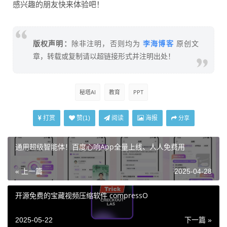
感兴趣的朋友快来体验吧！
李海博客
版权声明：
除非注明，否则均为
原创文
章，转载或复制请以超链接形式并注明出处！
秘塔AI
教育
PPT
打赏
阅读
海报
赞(
1
)
分享
通用超级智能体！百度心响App全量上线、人人免费用
« 上一篇
2025-04-28
开源免费的宝藏视频压缩软件 compressO
2025-05-22
下一篇 »