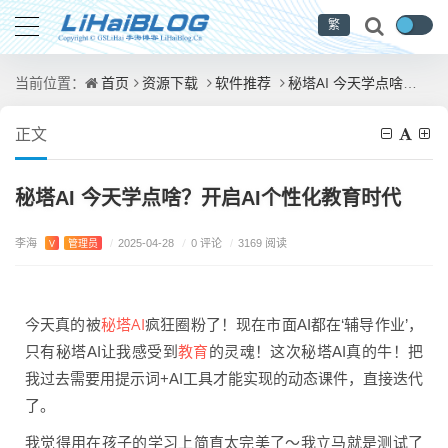
繁
首页
资源下载
软件推荐
秘塔AI 今天学点啥？开启AI个性化教育时代
当前位置：
正文
秘塔AI 今天学点啥？开启AI个性化教育时代
李海
/
0 评论
V
管理员
/
2025-04-28
/
3169 阅读
秘塔AI
今天真的被
疯狂圈粉了！现在市面AI都在‘辅导作业’，
教育
只有秘塔AI让我感受到
的灵魂！这次秘塔AI真的牛！把
我过去需要用提示词+AI工具才能实现的动态课件，直接迭代
了。
我觉得用在孩子的学习上简直太完美了～我立马就是测试了