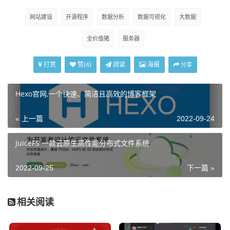
网站建设
开源程序
数据分析
数据可视化
大数据
全价值猪
服务器
打赏
阅读
海报
赞(
4
)
分享
Hexo官网,一个快速、简洁且高效的博客框架
« 上一篇
2022-09-24
JuiceFS 一款云原生高性能分布式文件系统
2022-09-25
下一篇 »
相关阅读