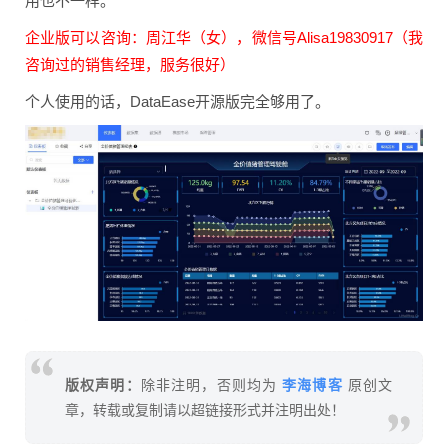
用也不一样。
企业版可以咨询：周江华（女），微信号Alisa19830917（我
咨询过的销售经理，服务很好）
个人使用的话，DataEase开源版完全够用了。
李海博客
版权声明：
除非注明，否则均为
原创文
章，转载或复制请以超链接形式并注明出处！