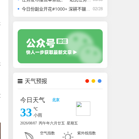
今日份副业开花#1000+ 深耕不辍，微光成炬。
02/28
不
，
体
天气预报
效