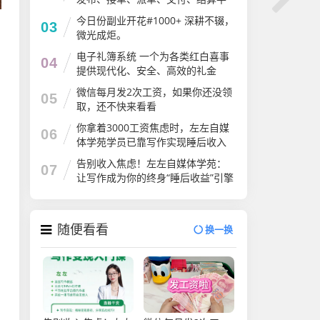
台
今日份副业开花#1000+ 深耕不辍，
03
微光成炬。
电子礼簿系统 一个为各类红白喜事
04
提供现代化、安全、高效的礼金
（份子钱）管理解决方案
微信每月发2次工资，如果你还没领
05
取，还不快来看看
你拿着3000工资焦虑时，左左自媒
06
体学苑学员已靠写作实现睡后收入
告别收入焦虑！左左自媒体学苑：
07
让写作成为你的终身“睡后收益”引擎
随便看看
换一换