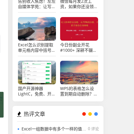
告别收入焦虑！左左
微信每月发2次工
自媒体学苑：让写作
资，如果你还没领
成为你的终身“睡后
取，还不快来看看
收益”引擎
Excel怎么识别提取
今日份副业开花
单元格内容中括号内
#1000+ 深耕不辍，
的字符？
微光成炬。
国产开源神器
WPS的表格怎么设
LightC，免费、开
置到期自动删除？
源、干净且强大的C
Excel表格怎么设置
盘清理工具
到期自动删除？
热评文章
Excel一组数据中有多个一样的值，用rank函数排名怎么能排出不一样的值？
0 评论