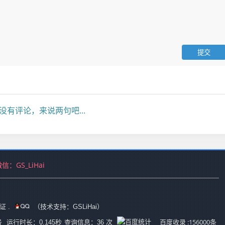
没有评论，来说两句吧...
微信：
GS_LiHai
证
.
（技术支持：GSLiHai）
号
百度收录 :156000条
运行时长：0.145秒
查询信息：36 次