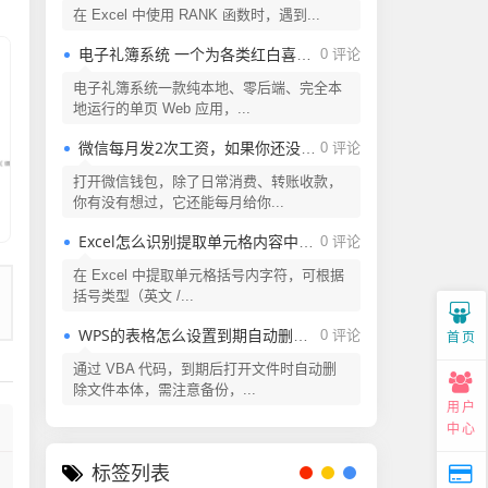
在 Excel 中使用 RANK 函数时，遇到...
电子礼簿系统 一个为各类红白喜事提供现代化、安全、高效的礼金（份子钱）管理解决方案
0 评论
电子礼簿系统一款纯本地、零后端、完全本
地运行的单页 Web 应用，...
微信每月发2次工资，如果你还没领取，还不快来看看
0 评论
打开微信钱包，除了日常消费、转账收款，
你有没有想过，它还能每月给你...
Excel怎么识别提取单元格内容中括号内的字符？
0 评论
在 Excel 中提取单元格括号内字符，可根据
括号类型（英文 /...
WPS的表格怎么设置到期自动删除？Excel表格怎么设置到期自动删除？
0 评论
首页
通过 VBA 代码，到期后打开文件时自动删
除文件本体，需注意备份，...
用户
中心
标签列表