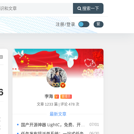
搜索一下
注册/
登录
繁
6
李海
V
管理员
文章 1233 篇
|
评论 478 次
最新文章
应
国产开源神器 LightC，免费、开源、干净且强大的C盘清理工具
07/01
这
任务发布接派单系统：一站式任务发布、接单、派单、交付、结算平台
06/30