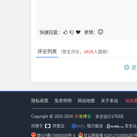
快捷回复：
表情：
评论列表
（暂无评论，
1816
人围观）
还
隐私政策
免责申明
网站地图
关于本站
站长
李
海
博
客
Copyright
2021-2024
. 安全运行
1763
天
阿里云 .
强力驱动
托管于
.
安全认
陇ICP备15000550号-3
甘公网安备 62012102000287