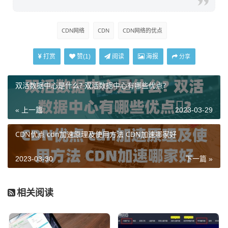
CDN网络
CDN
CDN网络的优点
打赏
阅读
海报
赞(
1
)
分享
双活数据中心是什么? 双活数据中心有哪些优点​?
« 上一篇
2023-03-29
CDN优点 cdn加速原理及使用方法 CDN加速哪家好
2023-03-30
下一篇 »
相关阅读