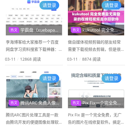
请登录
请登录
线进销存管理服务，帮助用户
合与分解的业务需求，能够详
高效地管理采购、销售...
细记录商品的应收和...
学霸盘（xuebapan.com） 一个百度网盘资源搜索引擎
kukutool 完全免费且无需登录的在线短视频去水印软件
热文
热文
李海博客给大家推荐一个百度
做自媒体视频剪辑的朋友经常
网盘学习资料搜索下载神器：
需要下载视频去剪辑，但是很
学霸盘。学霸盘是百度网盘资
多时候下载的视频都带水印。
03-11
/
12868 阅读
03-11
/
8874 阅读
源搜索引擎，提供D音、短视
那么李海博客给大家分享一个
频、课程、考研、PPT模板、电
完全免费，无需登录，在线短
请登录
请登录
子书,会计、计算机、漫画、小
视频去水印软件kukutool。
说、影视等热门...
kukutoo...
腾讯ARC 免费人像修复、人像抠图、和动漫增强软件
Pix Fix一个完全免费，无广告的图片在线修复软件
热文
热文
腾讯ARC图片处理工具是一款
Pix Fix 是一个完全免费，无广
由腾讯开发的便捷图像处理软
告的图片在线修复软件。搞定
件，它结合了多种先进的图像
杂乱的像素，清理被噪声和过