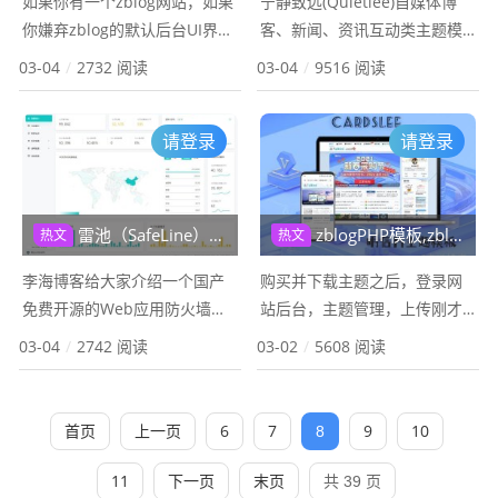
如果你有一个zblog网站，如果
宁静致远(Quietlee)自媒体博
你嫌弃zblog的默认后台UI界面
客、新闻、资讯互动类主题模
丑陋，那么它来了：Z-BlogPHP
板及强大的SEO优化效果，此
03-04
/
2732 阅读
03-04
/
9516 阅读
全新响应式后台UI美化插件，
款主题源自《小灯泡设计》，
永久免费，PC端+手机端。李海
移植TY程序的Spimes主题，致
请登录
请登录
博客也在用，你值...
敬原作者，这是一款非常ni...
雷池（SafeLine）官网 国产免费开源的Web应用防火墙
zblogPHP模板,zblog明信片主题模板cardslee
热文
热文
李海博客给大家介绍一个国产
购买并下载主题之后，登录网
免费开源的Web应用防火墙雷
站后台，主题管理，上传刚才
池，雷池（SafeLine）是长亭
下载好的主题，然后点击启
03-04
/
2742 阅读
03-02
/
5608 阅读
科技耗时近10年倾情打造的
用，一般会提示“未登录客户端”
WAF，核心检测能力由智能语
或者“授权文件非法”等界面，这
义分析算法驱动。WAF是Web
时，参考此教程：zblog开启主
首页
上一页
6
7
9
10
8
A...
题或插件...
11
下一页
末页
共 39 页