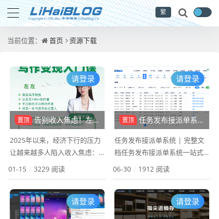
繁
首页
资源下载
当前位置：
请登录
请登录
告别收入焦虑！左左自媒体学苑：让写作成为你的终身“睡后收益”引擎
任务发布接派单系统：一站式任务发布、接单、派单、交付、结算平台
置顶
置顶
2025年以来，经济下行的压力
任务发布接派单系统 | 完整文
让越来越多人陷入收入焦虑：
档任务发布接派单系统一站式
职场人面临薪资缩水、晋升停
任务发布、接单、派单、交
01-15
/
3229 阅读
06-30
/
1912 阅读
滞，宝妈们困于家庭难以兼顾
付、结算平台，支持客户发
增收，退休群体渴望发挥余热
单、老师抢单、平台抽成、推
请登录
请登录
却苦于无门，甚至企业高管也
广佣金、实时通知、在线聊天
开始担忧单一收入来源的脆弱
等功能。📖 项目简介本系统是