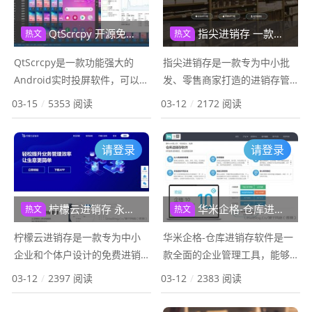
性。在这样的大环境下，寻找
一款基于 PHP + MySQL...
一份...
QtScrcpy 开源免费的Android实时投屏软件,电脑群控软件
指尖进销存 一款专为中小批发、零售商家打造的进销存管理软件
热文
热文
QtScrcpy是一款功能强大的
指尖进销存是一款专为中小批
Android实时投屏软件，可以让
发、零售商家打造的进销存管
电脑通过USB数据线或者无线
理软件。由成都寒峰科技有限
03-15
/
5353 阅读
03-12
/
2172 阅读
网接到安卓手机，不需要root
公司自主研发，这款软件致力
权限就可以让安卓手机在电脑
于通过移动互联网技术，帮助
请登录
请登录
上进行实时投屏。且QtSc...
商家科学地管理店铺，实现数
据分析、库存管理、开...
柠檬云进销存 永久免费的企业和个人进销存管理软件
华米企格-仓库进销存,开源免费的进销存管理软件
热文
热文
柠檬云进销存是一款专为中小
华米企格-仓库进销存软件是一
企业和个体户设计的免费进销
款全面的企业管理工具，能够
存管理软件，由深圳易财信息
高效地处理企业的出入库、采
03-12
/
2397 阅读
03-12
/
2383 阅读
技术有限公司开发。该软件通
购、销售、库存和资金流动等
过云端技术，提供了便捷的在
关键业务。该软件支持商品组