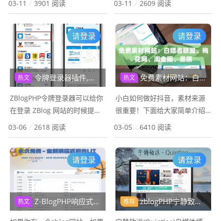
03-11
/
3901 阅读
03-11
/
2609 阅读
处理技术和算法，使得用户能
度压缩损坏的图像。所有处理
够快速、高效、优质地完成各
均在浏览器的 JavaScript 中进
请登录
请登录
种图片处理任务。该工具拥有
行，绝对安全！完全免费...
简单易用的操作界面...
令牌登录器插件,为zblog网站添加Google身份验证器或宁盾令牌
免费素材网站：白嫖者联盟、梅花网、淘金阁、易撰
热文
热文
ZBlogPHP令牌登录器可以给你
小白如何做好抖音，素材来源
在登录 ZBlog 网站的时候提供
很重要！下面给大家简单介绍
额外的保护。每次登录时，除
四个抖音大佬都不可能告诉你
03-06
/
2618 阅读
03-05
/
6410 阅读
了输入用户名与密码之外，还
神奇网站，它们分别是白嫖者
要求用户输入一个手机生成的
联盟、梅花网、淘金阁、易
请登录
请登录
动态密码，...
撰！01梅花网只需要你输入一
个关键词就可以自动生...
Z-BlogPHP响应式后台UI插件-永久免费
zblogPHP宁静致远(Quietlee)自媒体博客主题模板
热文
推荐