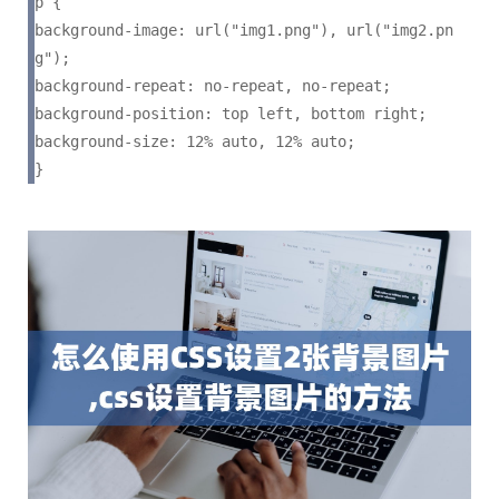
p {

background-image: url("img1.png"), url("img2.pn
g");

background-repeat: no-repeat, no-repeat;

background-position: top left, bottom right;

background-size: 12% auto, 12% auto;

}