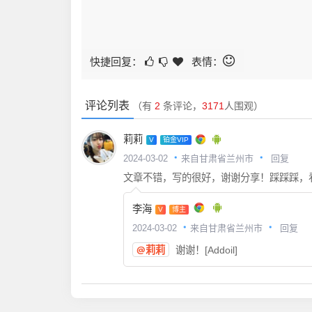
快捷回复：
表情：
评论列表
（有
2
条评论，
3171
人围观）
莉莉
V
铂金VIP
回复
2024-03-02
来自甘肃省兰州市
文章不错，写的很好，谢谢分享！踩踩踩，看不懂
李海
V
博主
回复
2024-03-02
来自甘肃省兰州市
@莉莉
谢谢！[Addoil]