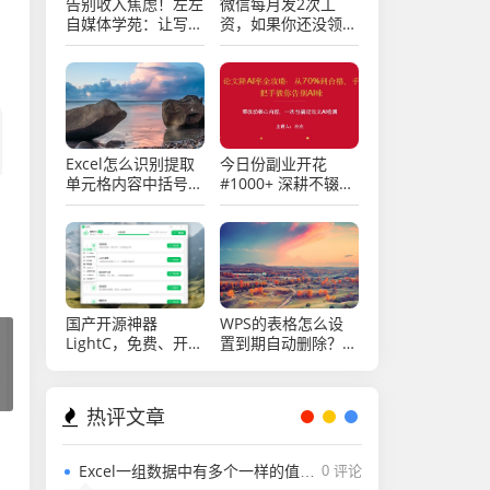
告别收入焦虑！左左
微信每月发2次工
自媒体学苑：让写作
资，如果你还没领
成为你的终身“睡后
取，还不快来看看
收益”引擎
Excel怎么识别提取
今日份副业开花
单元格内容中括号内
#1000+ 深耕不辍，
的字符？
微光成炬。
国产开源神器
WPS的表格怎么设
LightC，免费、开
置到期自动删除？
源、干净且强大的C
Excel表格怎么设置
盘清理工具
到期自动删除？
热评文章
Excel一组数据中有多个一样的值，用rank函数排名怎么能排出不一样的值？
0 评论