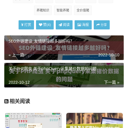
养猪知识
智能养猪
全价值猪
打赏
阅读
海报
赞(
4
)
分享
SEO外链建设_友情链接越多越好吗？
« 上一篇
2022-10-10
关于PHP爬虫 关于phpQuery采集猪价数据的问题
2022-10-12
下一篇 »
相关阅读