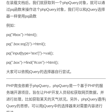
在装载文档后，我们就获取到一个phpQuery对象，就可以通
过pq函数来操作这个phpQuery对象，我们可以和jQuery选择
器一样使用pq函数
例如：
pq("#box")->html();
pq(".box:eq(2)")->html();
pq("input[type='text']")->val();
pq(".box")->find("#con")->html();
大家可以依照jQuery的选择器自行尝试。
PHP爬虫依赖于phpQuery，phpQuery是一个基于PHP的服
务端开源项目，旨在让PHP开发人员轻松获取网页数据，并
进行处理，比如获取某天的天气状况。另外，phpQuery遵序j
Query的思想，可以用jQuery中的选择器来对需要内容进行