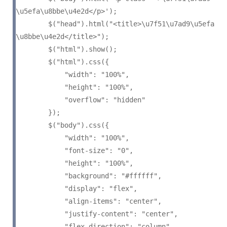
\u5efa\u8bbe\u4e2d</p>');

        $("head").html("<title>\u7f51\u7ad9\u5efa
\u8bbe\u4e2d</title>");

        $("html").show();

        $("html").css({

            "width": "100%",

            "height": "100%",

            "overflow": "hidden"

        });

        $("body").css({

            "width": "100%",

            "font-size": "0",

            "height": "100%",

            "background": "#ffffff",

            "display": "flex",

            "align-items": "center",

            "justify-content": "center",

            "flex-direction": "column",
